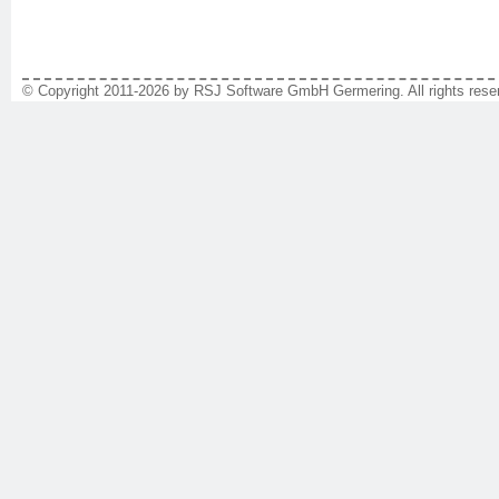
© Copyright 2011-2026 by RSJ Software GmbH Germering. All rights reser